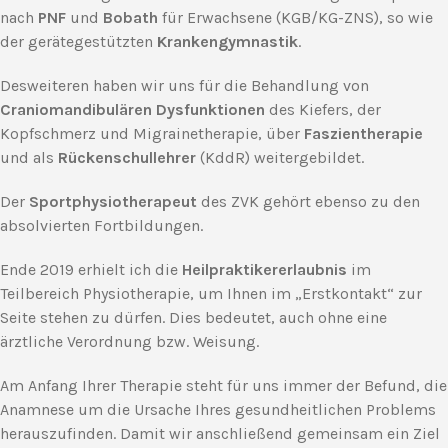
nach
PNF
und
Bobath
für Erwachsene (KGB/KG-ZNS), so wie
der gerätegestützten
Krankengymnastik
.
Desweiteren haben wir uns für die Behandlung von
Craniomandibulären Dysfunktionen
des Kiefers, der
Kopfschmerz und Migrainetherapie, über
Faszientherapie
und als
Rückenschullehrer
(KddR) weitergebildet.
Der
Sportphysiotherapeut
des ZVK gehört ebenso zu den
absolvierten Fortbildungen.
Ende 2019 erhielt ich die
Heilpraktikererlaubnis
im
Teilbereich Physiotherapie, um Ihnen im „Erstkontakt“ zur
Seite stehen zu dürfen. Dies bedeutet, auch ohne eine
ärztliche Verordnung bzw. Weisung.
Am Anfang Ihrer Therapie steht für uns immer der Befund, die
Anamnese um die Ursache Ihres gesundheitlichen Problems
herauszufinden. Damit wir anschließend gemeinsam ein Ziel