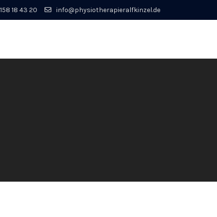
158 18 43 20
info@physiotherapieralfkinzel.de